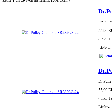
Zeige
1
bis
10
(von insgesamt
10
Artikeln)
Dr.Pu
Dr.Pull
55,90 
( inkl. 
Lieferze
Dr.Pu
Dr.Pull
55,90 
( inkl. 
Lieferze