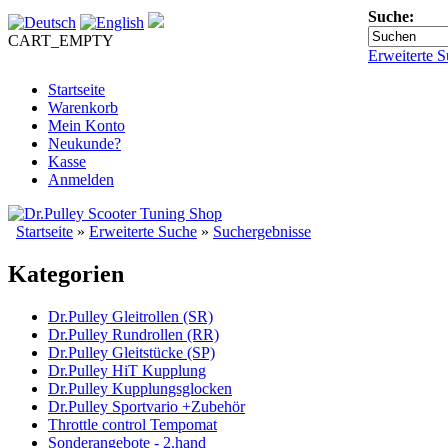
Suche:
CART_EMPTY
Erweiterte S
Startseite
Warenkorb
Mein Konto
Neukunde?
Kasse
Anmelden
Startseite
»
Erweiterte Suche
»
Suchergebnisse
Kategorien
Dr.Pulley Gleitrollen (SR)
Dr.Pulley Rundrollen (RR)
Dr.Pulley Gleitstücke (SP)
Dr.Pulley HiT Kupplung
Dr.Pulley Kupplungsglocken
Dr.Pulley Sportvario +Zubehör
Throttle control Tempomat
Sonderangebote - 2.hand